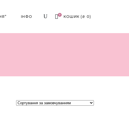
0
НЯ”
ІНФО
КОШИК
(
₴
0
)
₴
Аромасвічки
00 ₴
Аромадифузори
000 ₴
Аромасвічки
Вази Для Квітів
000 ₴
Аромадифузори
Посуд
Композиції
Різдвяні Прикраси
кети