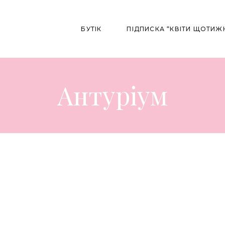
БУТІК
ПІДПИСКА “КВІТИ ЩОТИЖ
До 1500 
1500 – 20
Антуріум
2000 – 3
До 1500 ₴
3000 – 10
1500 – 2000 ₴
Квіткові 
2000 – 3000 ₴
Осінні Бу
3000 – 10000 ₴
Квіткові Композиції
Осінні Букети