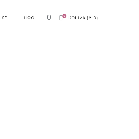
0
НЯ”
ІНФО
КОШИК
(
₴
0
)
₴
Аромасвічки
00 ₴
Аромадифузори
000 ₴
Аромасвічки
Вази Для Квітів
000 ₴
Аромадифузори
Посуд
Композиції
Різдвяні Прикраси
кети