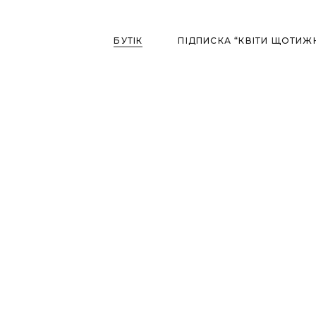
БУТІК
ПІДПИСКА “КВІТИ ЩОТИЖ
До 1500 
1500 – 20
2000 – 3
До 1500 ₴
3000 – 10
1500 – 2000 ₴
Квіткові 
2000 – 3000 ₴
Осінні Бу
Вази для квітів
3000 – 10000 ₴
Квіткові Композиції
Осінні Букети