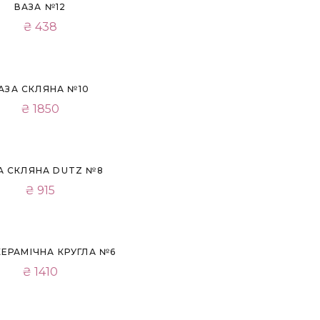
ВАЗА №12
₴
438
АЗА СКЛЯНА №10
₴
1850
А СКЛЯНА DUTZ №8
₴
915
КЕРАМІЧНА КРУГЛА №6
₴
1410