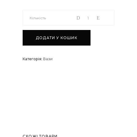
Ваза
Кількість
керамічна
ДОДАТИ У КОШИК
велика
Категорія:
Вази
№2
quantity
СХОЖІ ТОВАРИ