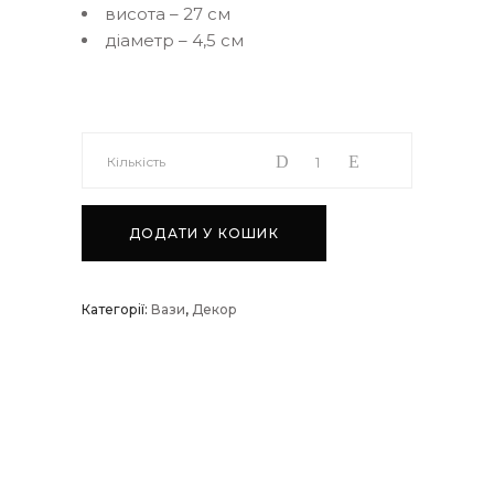
висота – 27 см
діаметр – 4,5 см
Ваза
Кількість
керамічна
ДОДАТИ У КОШИК
велика
Категорії:
Вази
,
Декор
№5
quantity