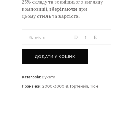
25% складу та зовнішнього вигляду
композиції,
зберігаючи
при
цьому
стиль
та
вартість
.
Букет
Кількість
№33
ДОДАТИ У КОШИК
quantity
Категорія:
Букети
Позначки:
2000-3000 ₴
,
Гортензія
,
Піон