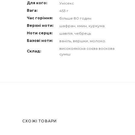
Для кого
Унісекс
Вага
453 г
Час горіння
більше 80 годин
Верхні ноти
шафран, кмин, куркума.
Ноти серця
шавлія, чебрець
Базові ноти
ваніль, вершки, молоко.
високоякісна соєва воскова
Склад
суміш
СХОЖІ ТОВАРИ