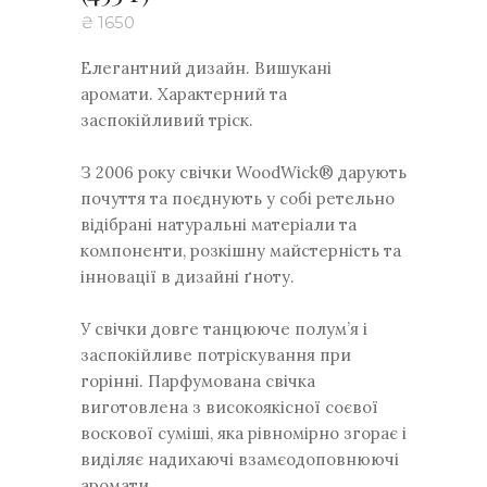
₴
1650
Елегантний дизайн. Вишукані
аромати. Характерний та
заспокійливий тріск.
З 2006 року свічки WoodWick® дарують
почуття та поєднують у собі ретельно
відібрані натуральні матеріали та
компоненти, розкішну майстерність та
інновації в дизайні ґноту.
У свічки довге танцююче полум’я і
заспокійливе потріскування при
горінні. Парфумована свічка
виготовлена з високоякісної соєвої
воскової суміші, яка рівномірно згорає і
виділяє надихаючі взамєодоповнюючі
аромати.